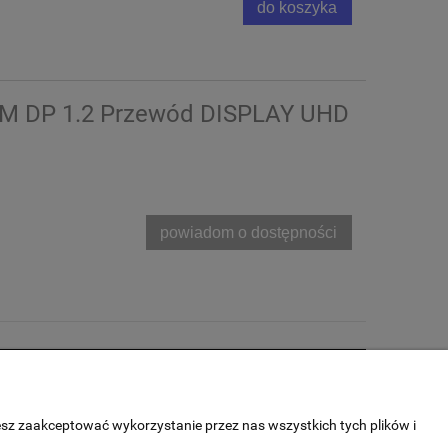
do koszyka
 5M DP 1.2 Przewód DISPLAY UHD
powiadom o dostępności
O nas
esz zaakceptować wykorzystanie przez nas wszystkich tych plików i
Blog