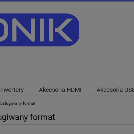
nwertery
Akcesoria HDMI
Akcesoria US
ia RTV
Pozostałe
bsługiwany format
ugiwany format