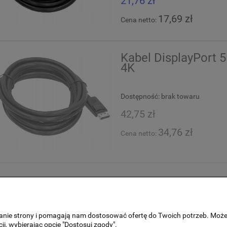
21,76 zł
17,69 zł
Cena netto:
Kabel DisplayPort
4K
Dostępność:
brak towaru
42,75 zł
34,76 zł
Cena netto:
Płatności i dostawa
ałanie strony i pomagają nam dostosować ofertę do Twoich potrzeb. Moż
ówienia
Czas i koszty dostawy
ji, wybierając opcję "Dostosuj zgody".