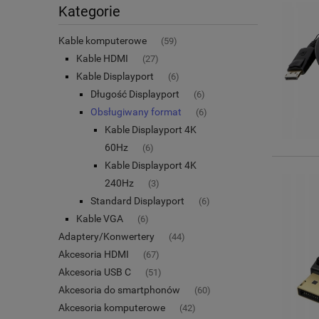
Kategorie
Kable komputerowe
(59)
Kable HDMI
(27)
Kable Displayport
(6)
Długość Displayport
(6)
Obsługiwany format
(6)
Kable Displayport 4K
60Hz
(6)
Kable Displayport 4K
240Hz
(3)
Standard Displayport
(6)
Kable VGA
(6)
Adaptery/Konwertery
(44)
Akcesoria HDMI
(67)
Akcesoria USB C
(51)
Akcesoria do smartphonów
(60)
Akcesoria komputerowe
(42)