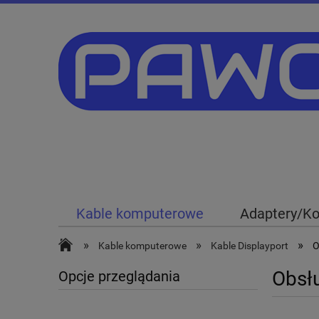
Kable komputerowe
Adaptery/Ko
Akcesoria komputerowe
Akcesor
»
»
»
Kable komputerowe
Kable Displayport
O
Obsł
Opcje przeglądania