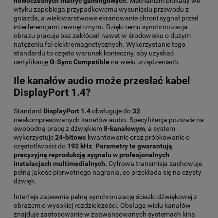
nowoczesnych matryc gamingowych.
Mechanizm blokady we
wtyku zapobiega przypadkowemu wysunięciu przewodu z
gniazda, a wielowarstwowe ekranowanie chroni sygnał przed
interferencjami zewnętrznymi. Dzięki temu synchronizacja
obrazu pracuje bez zakłóceń nawet w środowisku o dużym
natężeniu fal elektromagnetycznych. Wykorzystanie tego
standardu to często warunek konieczny, aby uzyskać
certyfikację
G-Sync Compatible
na wielu urządzeniach.
Ile kanałów audio może przesłać kabel
DisplayPort 1.4?
Standard
DisplayPort 1.4
obsługuje do
32
nieskompresowanych kanałów audio. Specyfikacja pozwala na
swobodną pracę z dźwiękiem
8-kanałowym
, a system
wykorzystuje
24-bitowe
kwantowanie oraz próbkowanie o
częstotliwości do
192 kHz
.
Parametry te gwarantują
precyzyjną reprodukcję sygnału w profesjonalnych
instalacjach multimedialnych.
Cyfrowa transmisja zachowuje
pełną jakość pierwotnego nagrania, co przekłada się na czysty
dźwięk.
Interfejs zapewnia pełną synchronizację ścieżki dźwiękowej z
obrazem o wysokiej rozdzielczości. Obsługa wielu kanałów
znajduje zastosowanie w zaawansowanych systemach kina