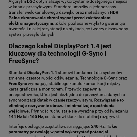
Algorytm
DSC
optymalizuje wykorzystanie dostępnego miejsca
w kanale przesyłowym. Standard umożliwia jednoczesny
transfer wielokanałowego dźwięku oraz metadanych
HDR
.
Pełne ekranowanie chroni sygnał przed zakłóceniami
elektromagnetycznymi.
Z kolei pozłacane wtyki to gwarancja
trwałości i niskiej rezystancji na stykach, co tworzy niezawodny
system przesyłu danych.
Dlaczego kabel DisplayPort 1.4 jest
kluczowy dla technologii G-Sync i
FreeSync?
Standard
DisplayPort 1.4
stanowi fundament dla systemów
zmiennej częstotliwości odświeżania. Technologie
G-Sync
oraz
FreeSync
wymagają stabilnego kanału komunikacji między
kartą graficzną a monitorem. Przewód zapewnia
przepustowość, która jest niezbędna do przesyłania danych o
synchronizacji klatek w czasie rzeczywistym.
Rozwiązanie to
eliminuje rozrywanie obrazu i minimalizuje opóźnienia
wejściowe.
Płynność ruchu staje się wyraźna przy odświeżaniu
144 Hz
lub
165 Hz
, co stanowi klucz do stabilnej rozgrywki.
Interfejs obsługuje częstotliwości sięgające
240 Hz
.
Takie
parametry pozwalają w pełni wykorzystać potencjał