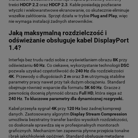
treści
HDCP 2.2
oraz
HDCP 2.3
. Kable posiadają pozłacane
wtyczki i wielowarstwowe ekranowanie, co skutecznie eliminuje
wszelkie zakłócenia. Sprzęt działa w trybie
Plug and Play
, więc
nie wymaga instalacji żadnych sterowników.
Jaką maksymalną rozdzielczość i
odświeżanie obsługuje kabel DisplayPort
1.4?
Interfejs bez trudu radzi sobie z wyświetlaniem obrazu
8K
przy
odświeżaniu
60 Hz
. Co ciekawe, wykorzystanie technologii
DSC
pozwala uzyskać częstotliwość do
240 Hz
dla rozdzielczości
4K
. Przewody o długościach
2 m
oraz
3 m
utrzymują stabilne
parametry pracy nawet przy tak dużym obciążeniu. Standard
obejmuje również wsparcie dla formatu
5K
60 Hz
. Gracze z
pewnością docenią płynność obrazu
Full HD
, która sięga aż
240 Hz
.
To kluczowe parametry dla dynamicznej rozgrywki.
Kabel przesyła sygnał
4K
przy
120 Hz
bez żadnej kompresji
danych. Zastosowany algorytm
Display Stream Compression
umożliwia bezstratny transfer bardzo wysokich rozdzielczości,
co doskonale sprawdza się w profesjonalnych monitorach
graficznych. Mechanizm ten zapewnia płynne przejścia tonalne
i brak jakichkolwiek opóźnień. Standard obsługuje metadane