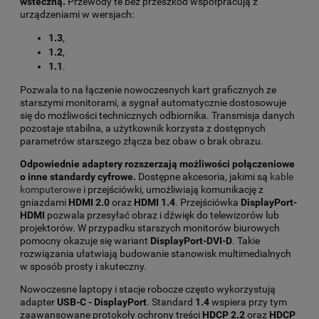
wsteczną.
Przewody te bez przeszkód współpracują z
urządzeniami w wersjach:
1.3
,
1.2
,
1.1
.
Pozwala to na łączenie nowoczesnych kart graficznych ze
starszymi monitorami, a sygnał automatycznie dostosowuje
się do możliwości technicznych odbiornika. Transmisja danych
pozostaje stabilna, a użytkownik korzysta z dostępnych
parametrów starszego złącza bez obaw o brak obrazu.
Odpowiednie adaptery rozszerzają możliwości połączeniowe
o inne standardy cyfrowe.
Dostępne akcesoria, jakimi są
kable
komputerowe
i przejściówki, umożliwiają komunikację z
gniazdami
HDMI 2.0
oraz
HDMI 1.4
. Przejściówka
DisplayPort-
HDMI
pozwala przesyłać obraz i dźwięk do telewizorów lub
projektorów. W przypadku starszych monitorów biurowych
pomocny okazuje się wariant
DisplayPort-DVI-D
. Takie
rozwiązania ułatwiają budowanie stanowisk multimedialnych
w sposób prosty i skuteczny.
Nowoczesne laptopy i stacje robocze często wykorzystują
adapter
USB-C - DisplayPort
. Standard
1.4
wspiera przy tym
zaawansowane protokoły ochrony treści
HDCP 2.2
oraz
HDCP