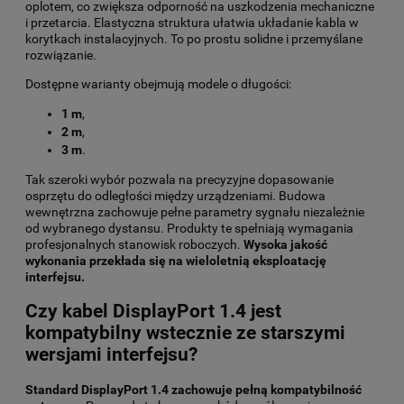
oplotem, co zwiększa odporność na uszkodzenia mechaniczne
i przetarcia. Elastyczna struktura ułatwia układanie kabla w
korytkach instalacyjnych. To po prostu solidne i przemyślane
rozwiązanie.
Dostępne warianty obejmują modele o długości:
1 m
,
2 m
,
3 m
.
Tak szeroki wybór pozwala na precyzyjne dopasowanie
osprzętu do odległości między urządzeniami. Budowa
wewnętrzna zachowuje pełne parametry sygnału niezależnie
od wybranego dystansu. Produkty te spełniają wymagania
profesjonalnych stanowisk roboczych.
Wysoka jakość
wykonania przekłada się na wieloletnią eksploatację
interfejsu.
Czy kabel DisplayPort 1.4 jest
kompatybilny wstecznie ze starszymi
wersjami interfejsu?
Standard DisplayPort 1.4 zachowuje pełną kompatybilność