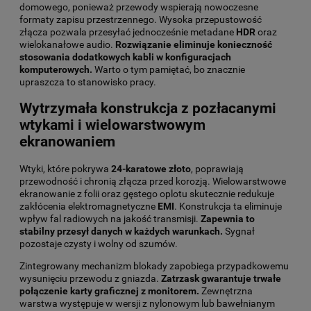
domowego, ponieważ przewody wspierają nowoczesne
formaty zapisu przestrzennego. Wysoka przepustowość
złącza pozwala przesyłać jednocześnie metadane
HDR
oraz
wielokanałowe audio.
Rozwiązanie eliminuje konieczność
stosowania dodatkowych kabli w konfiguracjach
komputerowych.
Warto o tym pamiętać, bo znacznie
upraszcza to stanowisko pracy.
Wytrzymała konstrukcja z pozłacanymi
wtykami i wielowarstwowym
ekranowaniem
Wtyki, które pokrywa
24-karatowe złoto
, poprawiają
przewodność i chronią złącza przed korozją. Wielowarstwowe
ekranowanie z folii oraz gęstego oplotu skutecznie redukuje
zakłócenia elektromagnetyczne
EMI
. Konstrukcja ta eliminuje
wpływ fal radiowych na jakość transmisji.
Zapewnia to
stabilny przesył danych w każdych warunkach.
Sygnał
pozostaje czysty i wolny od szumów.
Zintegrowany mechanizm blokady zapobiega przypadkowemu
wysunięciu przewodu z gniazda.
Zatrzask gwarantuje trwałe
połączenie karty graficznej z monitorem.
Zewnętrzna
warstwa występuje w wersji z nylonowym lub bawełnianym