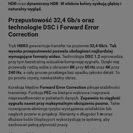
HDR
oraz
dynamiczny HDR
.
W efekcie kolory zyskują głębię i
naturalny wygląd.
Przepustowość 32,4 Gb/s oraz
technologie DSC i Forward Error
Correction
Tryb
HBR3
gwarantuje transfer na poziomie
32,4 Gb/s
.
Tak
wysoka przepustowość pozwala obsługiwać najbardziej
wymagające formaty wideo.
Technologia
DSC 1.2
wprowadza
przy tym bezstratną wizualnie kompresję sygnału. Dzięki niej
przewody radzą sobie z obrazem
8K
przy
60 Hz
oraz
4K
przy
240 Hz
, a cały proces przebiega bez spadku jakości detali. To
po prostu czysty, nieskazitelny obraz.
Korekcja błędów
Forward Error Correction
pilnuje stabilności
transmisji. Funkcja
FEC
na bieżąco wykrywa i naprawia
nieprawidłowości w pakietach danych.
Zapewnia to ciągłość
sygnału nawet przy maksymalnym obciążeniu pasma.
Takie
rozwiązanie eliminuje ryzyko wystąpienia artefaktów lub
nagłych przerw w projekcji. Warianty o długości
1 m
oraz
dłuższe
kable Displayport
wykorzystują te systemy, aby
zachować pełną płynność pracy.