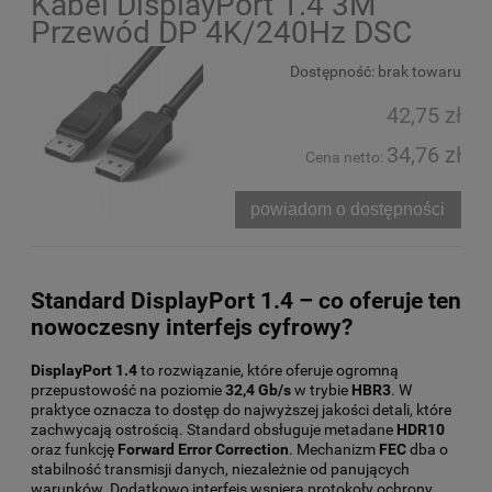
Kabel DisplayPort 1.4 3M
Przewód DP 4K/240Hz DSC
Dostępność:
brak towaru
42,75 zł
34,76 zł
Cena netto:
powiadom o dostępności
Standard DisplayPort 1.4 – co oferuje ten
nowoczesny interfejs cyfrowy?
DisplayPort 1.4
to rozwiązanie, które oferuje ogromną
przepustowość na poziomie
32,4 Gb/s
w trybie
HBR3
. W
praktyce oznacza to dostęp do najwyższej jakości detali, które
zachwycają ostrością. Standard obsługuje metadane
HDR10
oraz funkcję
Forward Error Correction
. Mechanizm
FEC
dba o
stabilność transmisji danych, niezależnie od panujących
warunków. Dodatkowo interfejs wspiera protokoły ochrony