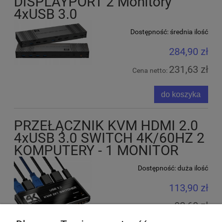
DISPLAYPORT 2 Monitory
4xUSB 3.0
Dostępność:
średnia ilość
284,90 zł
231,63 zł
Cena netto:
do koszyka
PRZEŁĄCZNIK KVM HDMI 2.0
4xUSB 3.0 SWITCH 4K/60HZ 2
KOMPUTERY - 1 MONITOR
Dostępność:
duża ilość
113,90 zł
92,60 zł
Cena netto: