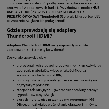
chronione treści wideo. Po podłączeniu adaptera możesz też
skorzystać z dodatkowych funkcji. Przykładowo, modele
HUB
USB-C -> HDMI
(jak
3xUSB 3.0 PD 4K M1 ADAPTER
PRZEJŚCIÓWKA 5w1 Thunderbolt 3
) oferują kilka portów USB,
co znacznie zwiększa ich praktyczność.
Gdzie sprawdzają się adaptery
Thunderbolt HDMI?
Adaptery Thunderbolt HDMI
mają naprawdę szerokie
zastosowanie — i to nie tylko w domu!
Doskonale sprawdzą się w:
profesjonalnych studiach produkcyjnych – umożliwiając
tworzenie materiałów wideo w jakości
4K
oraz
korzystanie z technologii
HDR
,
domowym kinie – pozwalając cieszyć się rozrywką na
najwyższym poziomie,
stacjach telewizyjnych – gwarantując stabilny przesył
sygnału i świetny dźwięk,
biurach – ułatwiając prezentacje w programach
MS
Office
, umożliwiając wyświetlanie obrazów i filmów w