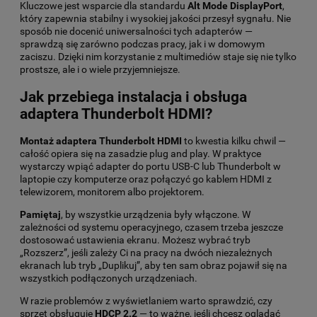
Kluczowe jest wsparcie dla standardu
Alt Mode DisplayPort
,
który zapewnia stabilny i wysokiej jakości przesył sygnału. Nie
sposób nie docenić uniwersalności tych adapterów —
sprawdzą się zarówno podczas pracy, jak i w domowym
zaciszu. Dzięki nim korzystanie z multimediów staje się nie tylko
prostsze, ale i o wiele przyjemniejsze.
Jak przebiega instalacja i obsługa
adaptera Thunderbolt HDMI?
Montaż adaptera Thunderbolt HDMI
to kwestia kilku chwil —
całość opiera się na zasadzie plug and play. W praktyce
wystarczy wpiąć adapter do portu USB-C lub Thunderbolt w
laptopie czy komputerze oraz połączyć go kablem HDMI z
telewizorem, monitorem albo projektorem.
Pamiętaj
, by wszystkie urządzenia były włączone. W
zależności od systemu operacyjnego, czasem trzeba jeszcze
dostosować ustawienia ekranu. Możesz wybrać tryb
„Rozszerz”, jeśli zależy Ci na pracy na dwóch niezależnych
ekranach lub tryb „Duplikuj”, aby ten sam obraz pojawił się na
wszystkich podłączonych urządzeniach.
W razie problemów z wyświetlaniem warto sprawdzić, czy
sprzęt obsługuje
HDCP 2.2
— to ważne, jeśli chcesz oglądać