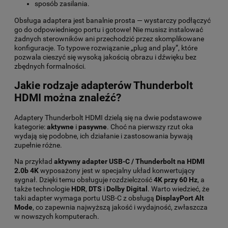
sposób zasilania.
Obsługa adaptera jest banalnie prosta — wystarczy podłączyć
go do odpowiedniego portu i gotowe! Nie musisz instalować
żadnych sterowników ani przechodzić przez skomplikowane
konfiguracje. To typowe rozwiązanie „plug and play”, które
pozwala cieszyć się wysoką jakością obrazu i dźwięku bez
zbędnych formalności.
Jakie rodzaje adapterów Thunderbolt
HDMI można znaleźć?
Adaptery Thunderbolt HDMI dzielą się na dwie podstawowe
kategorie:
aktywne
i
pasywne
. Choć na pierwszy rzut oka
wydają się podobne, ich działanie i zastosowania bywają
zupełnie różne.
Na przykład
aktywny adapter USB-C / Thunderbolt na HDMI
2.0b 4K
wyposażony jest w specjalny układ konwertujący
sygnał. Dzięki temu obsługuje rozdzielczość
4K przy 60 Hz
, a
także technologie
HDR
,
DTS
i
Dolby Digital
. Warto wiedzieć, że
taki adapter wymaga portu USB-C z obsługą
DisplayPort Alt
Mode
, co zapewnia najwyższą jakość i wydajność, zwłaszcza
w nowszych komputerach.