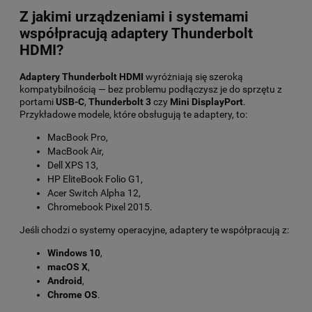
Z jakimi urządzeniami i systemami
współpracują adaptery Thunderbolt
HDMI?
Adaptery Thunderbolt HDMI
wyróżniają się szeroką
kompatybilnością — bez problemu podłączysz je do sprzętu z
portami
USB-C
,
Thunderbolt 3
czy
Mini DisplayPort
.
Przykładowe modele, które obsługują te adaptery, to:
MacBook Pro,
MacBook Air,
Dell XPS 13,
HP EliteBook Folio G1,
Acer Switch Alpha 12,
Chromebook Pixel 2015.
Jeśli chodzi o systemy operacyjne, adaptery te współpracują z:
Windows 10
,
macOS X
,
Android
,
Chrome OS
.