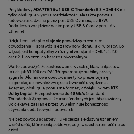
Przykładowy
ADAPTER 5w1 USB-C Thunderbolt 3 HDMI 4K
nie
tylko obsługuje wysoką rozdzielczość, ale także pozwala
ładować urządzenia przez port USB C z mocą aż
87W
.
Dodatkowo znajdziesz w nim porty USB 3.0 oraz port LAN
Ethernet.
Dzięki temu adapter staje się prawdziwym centrum
dowodzenia — sprawdzi się zarówno w domu, jak i w pracy. Co
więcej, jest kompatybilny z różnymi wersjami HDMI: 1.4, 2.0
oraz 2.1, co czyni go bardzo uniwersalnym.
Warto zauważyć, że zastosowanie wysokiej klasy chipsetów,
takich jak
VL100
czy
PS176
, gwarantuje stabilny przesył
sygnału. Aluminiowa obudowa nie tylko prezentuje się
elegancko, ale również zwiększa trwałość urządzenia.
Adaptery obsługują popularne formaty dźwięku, w tym
DTS
i
Dolby Digital
. Przepustowość do
40 Gb/s
(standard
Thunderbolt 3) sprawia, że transfer danych jest błyskawiczny.
Co ciekawe, zasilanie przez USB eliminuje konieczność
używania dodatkowych ładowarek.
Nie bez powodu
adaptery HDMI
cieszą się dużym uznaniem
wśród osób, które cenią sobie wygodę i wszechstronność na co
dzień.