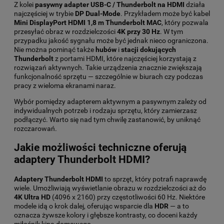
Z kolei
pasywny adapter USB-C / Thunderbolt na HDMI
działa
najczęściej w trybie
DP Dual-Mode
. Przykładem może być kabel
Mini DisplayPort HDMI 1,8 m Thunderbolt MAC
, który pozwala
przesyłać obraz w rozdzielczości
4K przy 30 Hz
. W tym
przypadku jakość sygnału może być jednak nieco ograniczona.
Nie można pominąć także
hubów
i
stacji dokujących
Thunderbolt
z portami HDMI, które najczęściej korzystają z
rozwiązań aktywnych. Takie urządzenia znacznie zwiększają
funkcjonalność sprzętu — szczególnie w biurach czy podczas
pracy z wieloma ekranami naraz.
Wybór pomiędzy adapterem aktywnym a pasywnym zależy od
indywidualnych potrzeb i rodzaju sprzętu, który zamierzasz
podłączyć. Warto się nad tym chwilę zastanowić, by uniknąć
rozczarowań.
Jakie możliwości techniczne oferują
adaptery Thunderbolt HDMI?
Adaptery Thunderbolt HDMI
to sprzęt, który potrafi naprawdę
wiele. Umożliwiają wyświetlanie obrazu w rozdzielczości aż do
4K Ultra HD
(4096 x 2160) przy częstotliwości 60 Hz. Niektóre
modele idą o krok dalej, oferując wsparcie dla
HDR
— a to
oznacza żywsze kolory i głębsze kontrasty, co doceni każdy
miłośnik kina domowego.