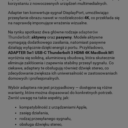
korzystaniu z nowoczesnych urządzeń multimedialnych.
Adapter ten konwertuje sygnał DisplayPort, umożliwiając
przesyłanie obrazu nawet w rozdzielczości
4K
, co przekłada się
na naprawdę imponujące wrażenia wizualne.
Na rynku spotkasz dwa główne rodzaje
adapterów
Thunderbolt
:
aktywny
oraz
pasywny
. Modele aktywne
wymagają dodatkowego zasilania, natomiast pasywne
działają wyłącznie dzięki energii z portu. Przykładowo,
ADAPTER 5w1 USB-C Thunderbolt 3 HDMI 4K MacBook M1
wyróżnia się solidną, aluminiową obudową, która skutecznie
eliminuje zakłócenia i zapewnia stabilny przesył sygnału. Co
ciekawe, adaptery te obsługują również dźwięk stereo, co
zdecydowanie zwiększa ich uniwersalność w zastosowaniach
domowych i profesjonalnych.
Wybór adaptera nie jest przypadkowy — dostępne są różne
warianty, które można dopasować do konkretnych potrzeb.
Zwróć uwagę na takie aspekty, jak:
kompatybilność z urządzeniami Apple,
zasięg działania,
rodzaj przesyłanego sygnału,
obsługa dźwięku stereo,