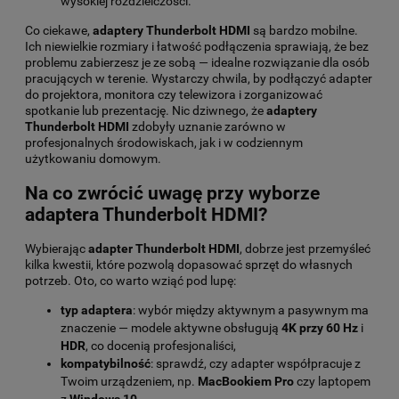
wysokiej rozdzielczości.
Co ciekawe,
adaptery Thunderbolt HDMI
są bardzo mobilne.
Ich niewielkie rozmiary i łatwość podłączenia sprawiają, że bez
problemu zabierzesz je ze sobą — idealne rozwiązanie dla osób
pracujących w terenie. Wystarczy chwila, by podłączyć adapter
do projektora, monitora czy telewizora i zorganizować
spotkanie lub prezentację. Nic dziwnego, że
adaptery
Thunderbolt HDMI
zdobyły uznanie zarówno w
profesjonalnych środowiskach, jak i w codziennym
użytkowaniu domowym.
Na co zwrócić uwagę przy wyborze
adaptera Thunderbolt HDMI?
Wybierając
adapter Thunderbolt HDMI
, dobrze jest przemyśleć
kilka kwestii, które pozwolą dopasować sprzęt do własnych
potrzeb. Oto, co warto wziąć pod lupę:
typ adaptera
: wybór między aktywnym a pasywnym ma
znaczenie — modele aktywne obsługują
4K przy 60 Hz
i
HDR
, co docenią profesjonaliści,
kompatybilność
: sprawdź, czy adapter współpracuje z
Twoim urządzeniem, np.
MacBookiem Pro
czy laptopem