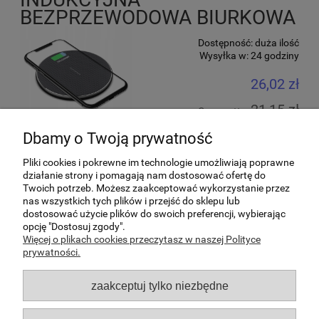
BEZPRZEWODOWA BIURKOWA
Dostępność:
duża ilość
Wysyłka w:
24 godziny
26,02 zł
21,15 zł
Cena netto:
Dbamy o Twoją prywatność
do koszyka
Pliki cookies i pokrewne im technologie umożliwiają poprawne
działanie strony i pomagają nam dostosować ofertę do
«
1
2
»
Twoich potrzeb. Możesz zaakceptować wykorzystanie przez
nas wszystkich tych plików i przejść do sklepu lub
dostosować użycie plików do swoich preferencji, wybierając
Pomoc
opcję "Dostosuj zgody".
Więcej o plikach cookies przeczytasz w naszej Polityce
prywatności.
Moje konto
zaakceptuj tylko niezbędne
Płatności i dostawa