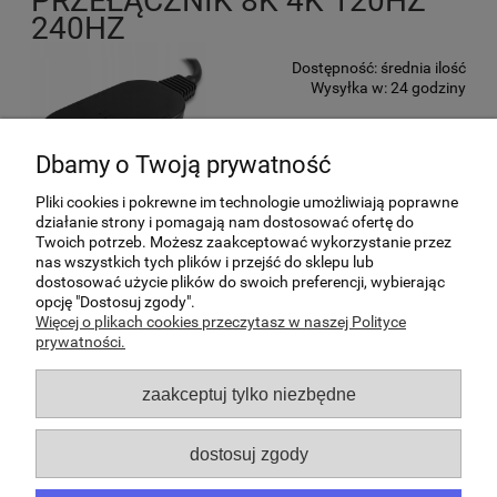
PRZEŁĄCZNIK 8K 4K 120HZ
240HZ
Dostępność:
średnia ilość
Wysyłka w:
24 godziny
75,91 zł
Dbamy o Twoją prywatność
61,72 zł
Cena netto:
Pliki cookies i pokrewne im technologie umożliwiają poprawne
działanie strony i pomagają nam dostosować ofertę do
do koszyka
Twoich potrzeb. Możesz zaakceptować wykorzystanie przez
nas wszystkich tych plików i przejść do sklepu lub
dostosować użycie plików do swoich preferencji, wybierając
Pomoc
opcję "Dostosuj zgody".
Więcej o plikach cookies przeczytasz w naszej Polityce
prywatności.
Moje konto
zaakceptuj tylko niezbędne
Płatności i dostawa
dostosuj zgody
O nas