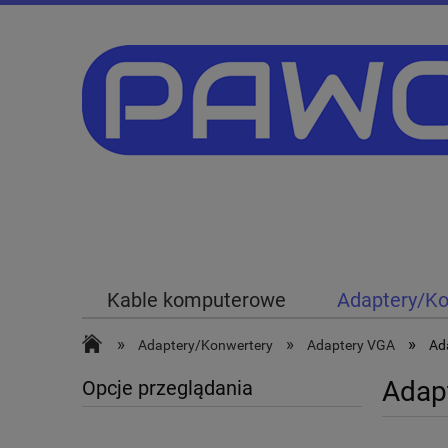
Kable komputerowe
Adaptery/Ko
Akcesoria komputerowe
Akcesor
»
»
»
Adaptery/Konwertery
Adaptery VGA
Ad
Adap
Opcje przeglądania