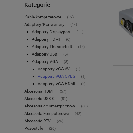
Kategorie
Kable komputerowe
(59)
Adaptery/Konwertery
(44)
Adaptery Displayport
(11)
Adaptery HDMI
(6)
Adaptery Thunderbolt
(14)
Adaptery USB
(5)
Adaptery VGA
(8)
Adaptery VGA AV
(1)
Adaptery VGA CVBS
(1)
Adaptery VGA HDMI
(2)
Akcesoria HDMI
(67)
Akcesoria USB C
(51)
Akcesoria do smartphonów
(60)
Akcesoria komputerowe
(42)
Akcesoria RTV
(25)
Pozostałe
(20)