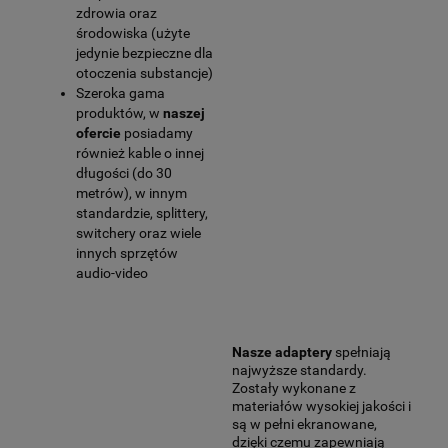
zdrowia oraz
środowiska (użyte
jedynie bezpieczne dla
otoczenia substancje)
Szeroka gama
produktów, w
naszej
ofercie
posiadamy
również kable o innej
długości (do 30
metrów), w innym
standardzie, splittery,
switchery oraz wiele
innych sprzętów
audio-video
Nasze adaptery
spełniają
najwyższe standardy.
Zostały wykonane z
materiałów wysokiej jakości i
są w pełni ekranowane,
dzięki czemu zapewniają