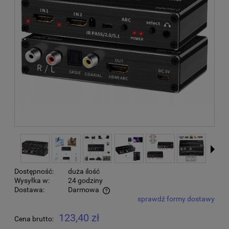
Dostępność:
duża ilość
Wysyłka w:
24 godziny
Dostawa:
Darmowa
sprawdź formy dostawy
Cena nie zawiera ewentualnych kosztów płatności
123,40 zł
Cena brutto: