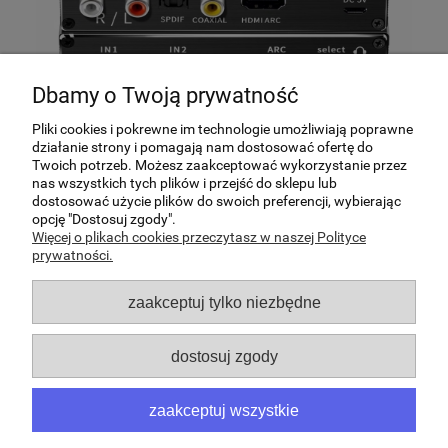
Dbamy o Twoją prywatność
Pliki cookies i pokrewne im technologie umożliwiają poprawne
działanie strony i pomagają nam dostosować ofertę do
Twoich potrzeb. Możesz zaakceptować wykorzystanie przez
nas wszystkich tych plików i przejść do sklepu lub
dostosować użycie plików do swoich preferencji, wybierając
Pomoc
opcję "Dostosuj zgody".
Więcej o plikach cookies przeczytasz w naszej Polityce
prywatności.
Moje konto
zaakceptuj tylko niezbędne
Płatności i dostawa
dostosuj zgody
O nas
zaakceptuj wszystkie
Sklep internetowy Pawonik | ul. Puławska 34/2, 05-500
Piaseczno |
sklep@patro-hurt.com
|
519823923
| NIP: