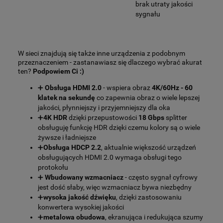
brak utraty jakości
sygnału
W sieci znajdują się także inne urządzenia z podobnym
przeznaczeniem - zastanawiasz się dlaczego wybrać akurat
ten?
Podpowiem Ci :)
➕
Obsługa HDMI 2.0
- wspiera obraz
4K/60Hz - 60
klatek na sekundę
co zapewnia obraz o wiele lepszej
jakości, płynniejszy i przyjemniejszy dla oka
➕
4K HDR
dzięki przepustowości
18 Gbps
splitter
obsługuję funkcję HDR dzięki czemu kolory są o wiele
żywsze i ładniejsze
➕
Obsługa HDCP 2.2
, aktualnie większość urządzeń
obsługujących HDMI 2.0 wymaga obsługi tego
protokołu
➕
Wbudowany wzmacniacz
- często sygnał cyfrowy
jest dość słaby, więc wzmacniacz bywa niezbędny
➕
wysoka jakość dźwięku
, dzięki zastosowaniu
konwertera wysokiej jakości
➕
metalowa obudowa
, ekranująca i redukująca szumy