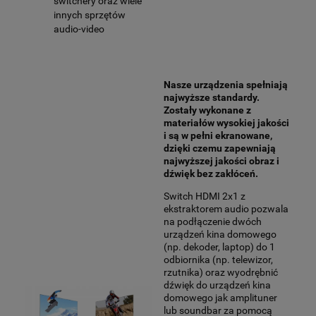
switchery oraz wiele
innych sprzętów
audio-video
Nasze urządzenia spełniają
najwyższe standardy.
Zostały wykonane z
materiałów wysokiej jakości
i są w pełni ekranowane,
dzięki czemu zapewniają
najwyższej jakości obraz i
dźwięk bez zakłóceń.
Switch HDMI 2x1 z
ekstraktorem audio pozwala
na podłączenie dwóch
urządzeń kina domowego
(np. dekoder, laptop) do 1
odbiornika (np. telewizor,
rzutnika) oraz wyodrębnić
dźwięk do urządzeń kina
domowego jak amplituner
lub soundbar za pomocą