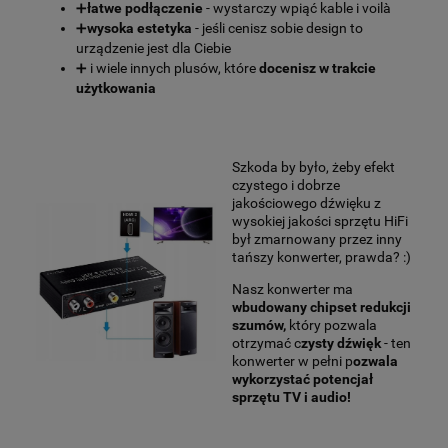
➕
łatwe podłączenie
- wystarczy wpiąć kable i voilà
➕
wysoka estetyka
- jeśli cenisz sobie design to
urządzenie jest dla Ciebie
➕ i wiele innych plusów, które
docenisz w trakcie
użytkowania
Szkoda by było, żeby efekt
czystego i dobrze
jakościowego dźwięku z
wysokiej jakości sprzętu HiFi
był zmarnowany przez inny
tańszy konwerter, prawda? :)
Nasz konwerter ma
wbudowany chipset redukcji
szumów,
który pozwala
otrzymać c
zysty dźwięk
- ten
konwerter w pełni p
ozwala
wykorzystać potencjał
sprzętu TV i audio!